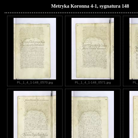
Metryka Koronna 4-1, sygnatura 148
PL_1_4_1-148_0570.jpg
PL_1_4_1-148_0571.jpg
PL_