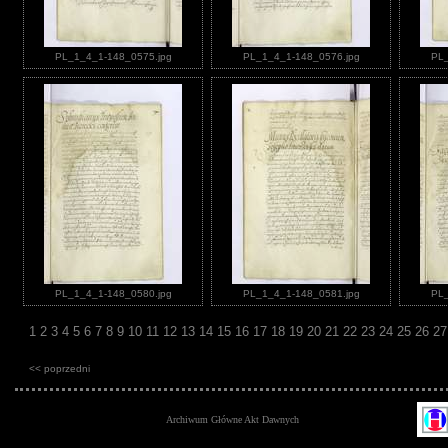
PL_1_4_1-148_0575.jpg
PL_1_4_1-148_0576.jpg
PL_
PL_1_4_1-148_0580.jpg
PL_1_4_1-148_0581.jpg
PL_
1
2
3
4
5
6
7
8
9
10
11
12
13
14
15
16
17
18
19
20
21
22
23
24
25
26
2
<< poprzedni
Archiwum Główne Akt Dawnych