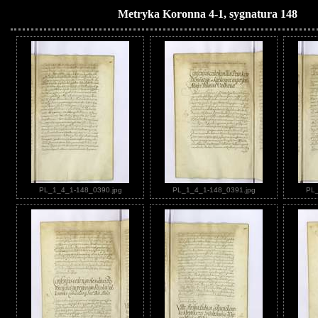
Metryka Koronna 4-1, sygnatura 148
PL_1_4_1-148_0390.jpg
PL_1_4_1-148_0391.jpg
PL_