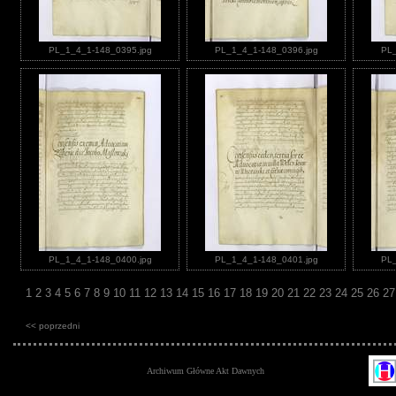
PL_1_4_1-148_0395.jpg
PL_1_4_1-148_0396.jpg
PL_
PL_1_4_1-148_0400.jpg
PL_1_4_1-148_0401.jpg
PL_
1
2
3
4
5
6
7
8
9
10
11
12
13
14
15
16
17
18
19
20
21
22
23
24
25
26
2
<< poprzedni
Archiwum Główne Akt Dawnych