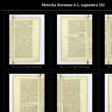
Metryka Koronna 4-1, sygnatura 192
PL_1_4_1-192_0180.jpg
PL_1_4_1-192_0181.jpg
PL_