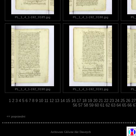
PL_1_4_1-192_0185.jpg
PL_1_4_1-192_0186.jpg
PL_
PL_1_4_1-192_0190.jpg
PL_1_4_1-192_0191.jpg
PL_
1
2
3
4
5
6
7
8
9
10
11
12
13
14
15
16
17
18
19
20
21
22
23
24
25
26
2
56
57
58
59
60
61
62
63
64
65
66
6
<< poprzedni
Archiwum Główne Akt Dawnych