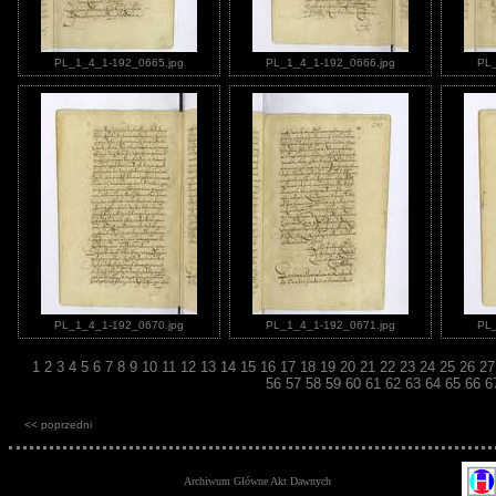
PL_1_4_1-192_0665.jpg
PL_1_4_1-192_0666.jpg
PL_
PL_1_4_1-192_0670.jpg
PL_1_4_1-192_0671.jpg
PL_
1
2
3
4
5
6
7
8
9
10
11
12
13
14
15
16
17
18
19
20
21
22
23
24
25
26
2
56
57
58
59
60
61
62
63
64
65
66
6
<< poprzedni
Archiwum Główne Akt Dawnych