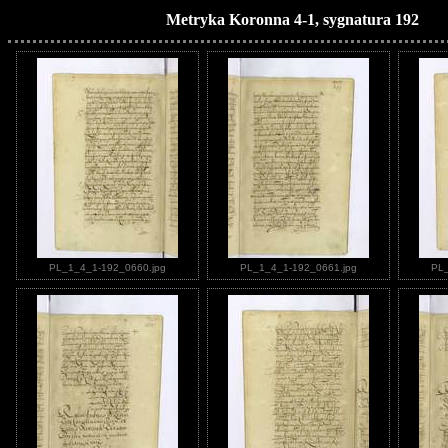
Metryka Koronna 4-1, sygnatura 192
PL_1_4_1-192_0660.jpg
PL_1_4_1-192_0661.jpg
PL_