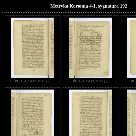
Metryka Koronna 4-1, sygnatura 192
PL_1_4_1-192_0075.jpg
PL_1_4_1-192_0076.jpg
PL_