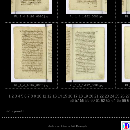
PL_1_4_1-192_0080.jpg
PL_1_4_1-192_0081.jpg
PL_
PL_1_4_1-192_0085.jpg
PL_1_4_1-192_0086.jpg
PL_
1
2
3
4
5
6
7
8
9
10
11
12
13
14
15
16
17
18
19
20
21
22
23
24
25
26
2
56
57
58
59
60
61
62
63
64
65
66
6
<< poprzedni
Archiwum Główne Akt Dawnych