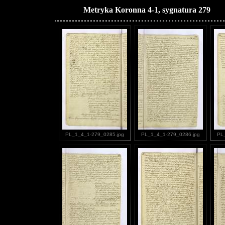
Metryka Koronna 4-1, sygnatura 279
PL_1_4_1-279_0285.jpg
PL_1_4_1-279_0286.jpg
PL