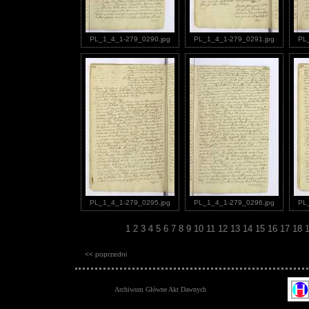
PL_1_4_1-279_0290.jpg
PL_1_4_1-279_0291.jpg
PL
PL_1_4_1-279_0295.jpg
PL_1_4_1-279_0296.jpg
PL
1
2
3
4
5
6
7
8
9
10
11
12
13
14
15
16
17
18
<< poprzedni
Archiwum Główne Akt Dawnych