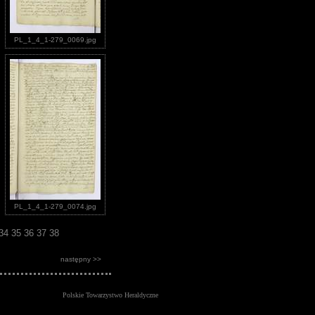
PL_1_4_1-279_0069.jpg
PL_1_4_1-279_0074.jpg
34
35
36
37
38
następny >>
Polskie Towarzystwo Heraldyczne