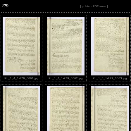
 279
| pobierz PDF tomu |
PL_1_4_1-279_0061.jpg
PL_1_4_1-279_0062.jpg
PL_1_4_1-279_0063.jpg