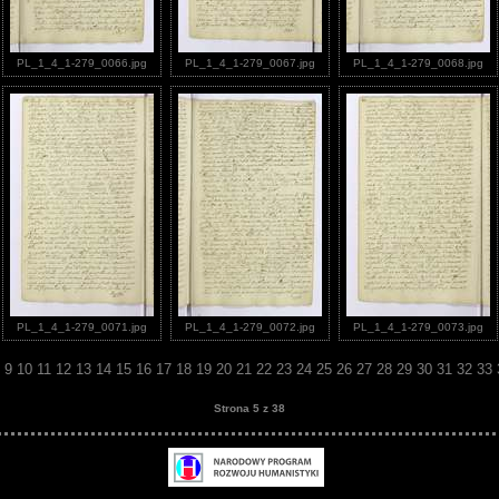
PL_1_4_1-279_0066.jpg
PL_1_4_1-279_0067.jpg
PL_1_4_1-279_0068.jpg
PL_1_4_1-279_0071.jpg
PL_1_4_1-279_0072.jpg
PL_1_4_1-279_0073.jpg
8
9
10
11
12
13
14
15
16
17
18
19
20
21
22
23
24
25
26
27
28
29
30
31
32
33
Strona 5 z 38