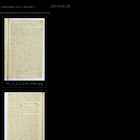
2014-04-28
| wszystko na 1 stronie |
PL_1_4_1-279_0064.jpg