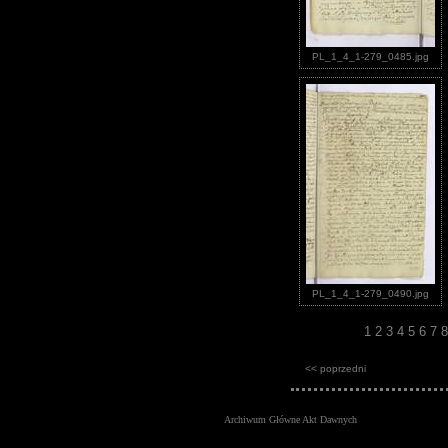
PL_1_4_1-279_0485.jpg
PL_1_4_1-279_0490.jpg
1
2
3
4
5
6
7
<< poprzedni
Archiwum Główne Akt Dawnych