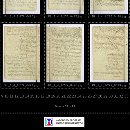
PL_1_4_1-279_0486.jpg
PL_1_4_1-279_0487.jpg
PL_1_4_1-279_0488.jpg
PL_1_4_1-279_0491.jpg
PL_1_4_1-279_0492.jpg
PL_1_4_1-279_0493.jpg
8
9
10
11
12
13
14
15
16
17
18
19
20
21
22
23
24
25
26
27
28
29
30
31
32
33
Strona 33 z 38