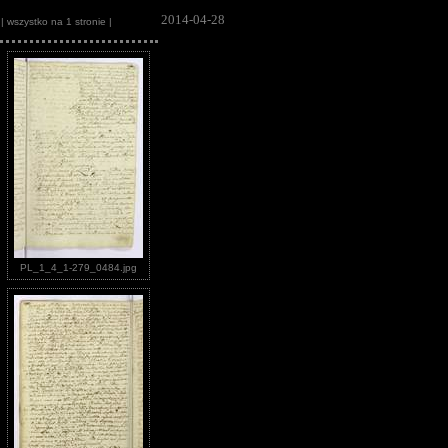
2014-04-28
| wszystko na 1 stronie |
PL_1_4_1-279_0484.jpg