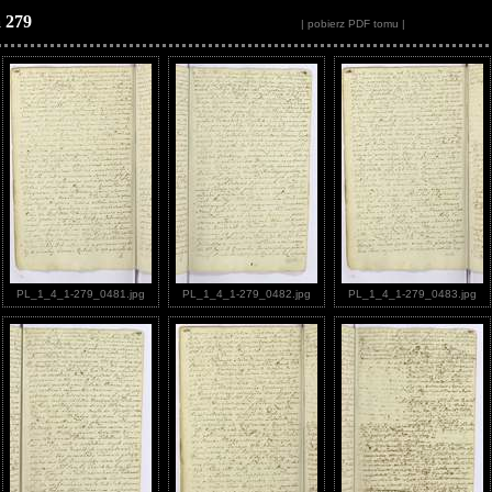
 279
| pobierz PDF tomu |
PL_1_4_1-279_0481.jpg
PL_1_4_1-279_0482.jpg
PL_1_4_1-279_0483.jpg