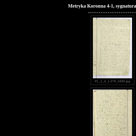
Metryka Koronna 4-1, sygnatura
PL_1_4_1-279_0480.jpg