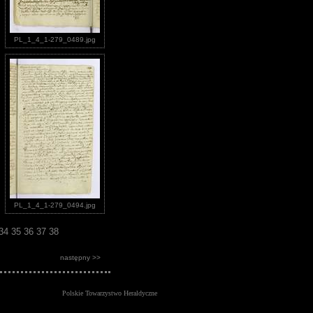
PL_1_4_1-279_0489.jpg
PL_1_4_1-279_0494.jpg
34
35
36
37
38
następny >>
Polskie Towarzystwo Heraldyczne