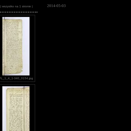
2014-05-03
| wszystko na 1 stronie |
PL_1_4_1-340_0154.jpg