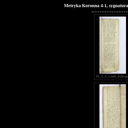
Metryka Koronna 4-1, sygnatura
PL_1_4_1-340_0150.jp