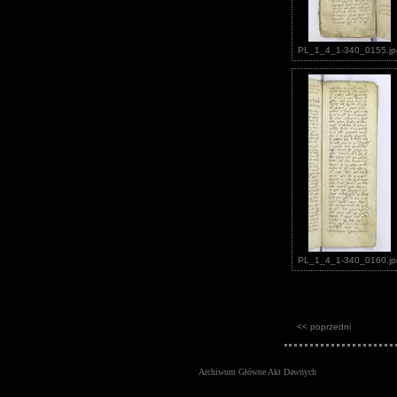
PL_1_4_1-340_0155.jp
PL_1_4_1-340_0160.jp
<< poprzedni
Archiwum Główne Akt Dawnych