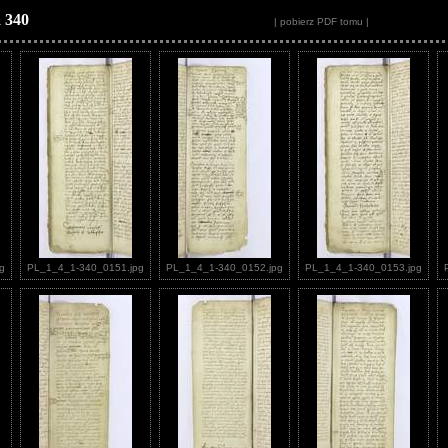
 340
| pobierz PDF tomu |
g
PL_1_4_1-340_0151.jpg
PL_1_4_1-340_0152.jpg
PL_1_4_1-340_0153.jpg