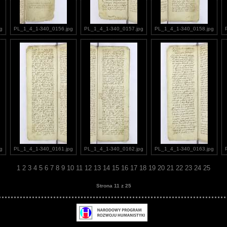
g
PL_1_4_1-340_0156.jpg
PL_1_4_1-340_0157.jpg
PL_1_4_1-340_0158.jpg
g
PL_1_4_1-340_0161.jpg
PL_1_4_1-340_0162.jpg
PL_1_4_1-340_0163.jpg
1
2
3
4
5
6
7
8
9
10
11
12
13
14
15
16
17
18
19
20
21
22
23
24
25
Strona 11 z 25