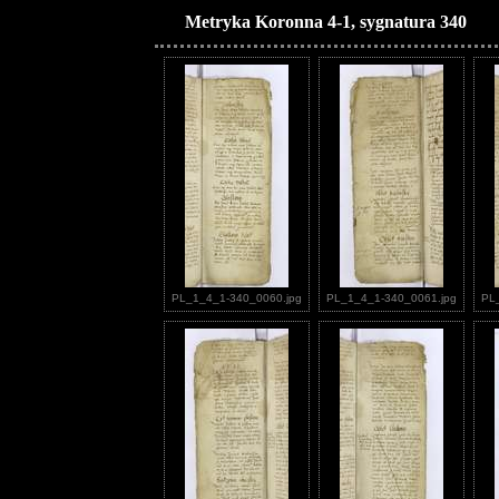
Metryka Koronna 4-1, sygnatura 340
PL_1_4_1-340_0060.jpg
PL_1_4_1-340_0061.jpg
PL