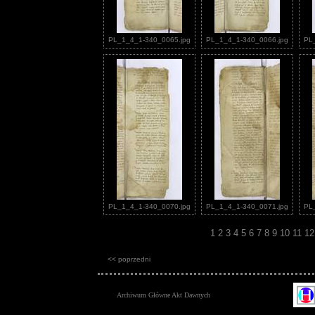
PL_1_4_1-340_0065.jpg
PL_1_4_1-340_0066.jpg
PL
PL_1_4_1-340_0070.jpg
PL_1_4_1-340_0071.jpg
PL
1
2
3
4
5
6
7
8
9
10
11
1
<< poprzedni
Archiwum Główne Akt Dawnych