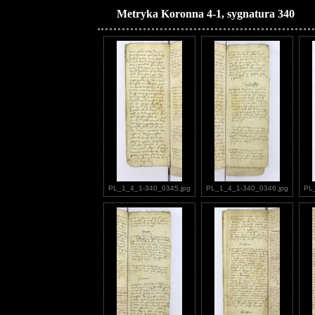
Metryka Koronna 4-1, sygnatura 340
PL_1_4_1-340_0345.jpg
PL_1_4_1-340_0346.jpg
PL