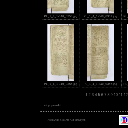
PL_1_4_1-340_0350.jpg
PL_1_4_1-340_0351.jpg
PL
PL_1_4_1-340_0355.jpg
PL_1_4_1-340_0356.jpg
PL
1
2
3
4
5
6
7
8
9
10
11
1
<< poprzedni
Archiwum Główne Akt Dawnych