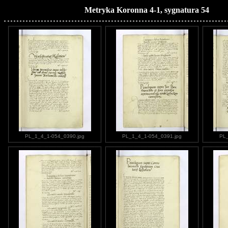
Metryka Koronna 4-1, sygnatura 54
PL_1_4_1-054_0390.jpg
PL_1_4_1-054_0391.jpg
PL_