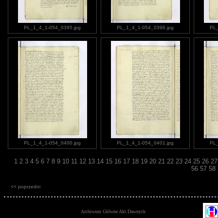
PL_1_4_1-054_0395.jpg
PL_1_4_1-054_0396.jpg
PL_
PL_1_4_1-054_0400.jpg
PL_1_4_1-054_0401.jpg
PL_
1
2
3
4
5
6
7
8
9
10
11
12
13
14
15
16
17
18
19
20
21
22
23
24
25
26
2
56
57
58
<< poprzedni
Archiwum Główne Akt Dawnych