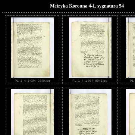
Metryka Koronna 4-1, sygnatura 54
PL_1_4_1-054_0540.jpg
PL_1_4_1-054_0541.jpg
PL_