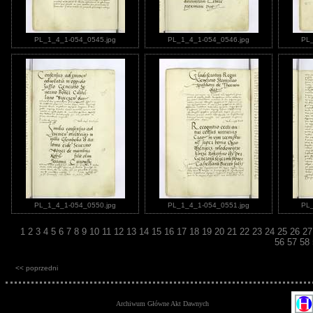
PL_1_4_1-054_0545.jpg
PL_1_4_1-054_0546.jpg
PL_
PL_1_4_1-054_0550.jpg
PL_1_4_1-054_0551.jpg
PL_
1
2
3
4
5
6
7
8
9
10
11
12
13
14
15
16
17
18
19
20
21
22
23
24
25
26
2
56
57
58
<< poprzedni
Archiwum Główne Akt Dawnych