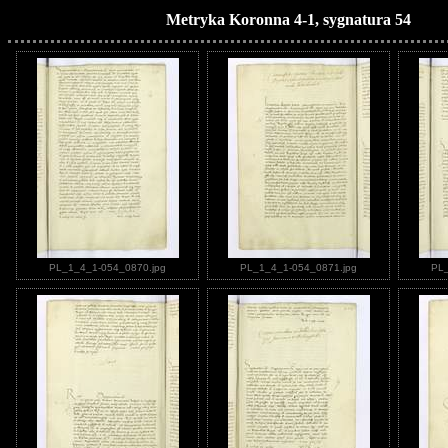
Metryka Koronna 4-1, sygnatura 54
PL_1_4_1-054_0870.jpg
PL_1_4_1-054_0871.jpg
PL_