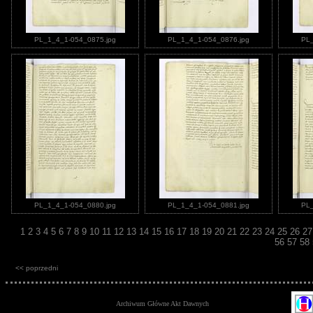
PL_1_4_1-054_0875.jpg
PL_1_4_1-054_0876.jpg
PL_
PL_1_4_1-054_0880.jpg
PL_1_4_1-054_0881.jpg
PL_
1
2
3
4
5
6
7
8
9
10
11
12
13
14
15
16
17
18
19
20
21
22
23
24
25
26
2
56
57
58
<< poprzedni
Archiwum Główne Akt Dawnych