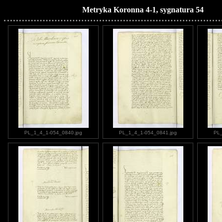
Metryka Koronna 4-1, sygnatura 54
PL_1_4_1-054_0840.jpg
PL_1_4_1-054_0841.jpg
PL_