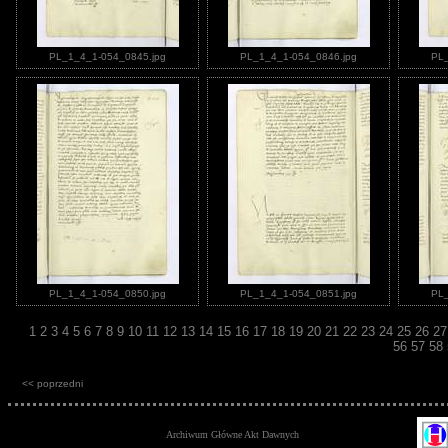
PL_1_4_1-054_0845.jpg
PL_1_4_1-054_0846.jpg
PL_
PL_1_4_1-054_0850.jpg
PL_1_4_1-054_0851.jpg
PL_
1
2
3
4
5
6
7
8
9
10
11
12
13
14
15
16
17
18
19
20
21
22
23
24
25
26
2
56
57
58
<< poprzedni
Archiwum Główne Akt Dawnych