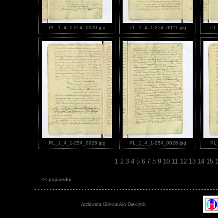
PL_1_4_1-254_0020.jpg
PL_1_4_1-254_0021.jpg
PL
PL_1_4_1-254_0025.jpg
PL_1_4_1-254_0026.jpg
PL
1
2
3
4
5
6
7
8
9
10
11
12
13
14
15
<< poprzedni
Archiwum Główne Akt Dawnych