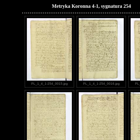
Metryka Koronna 4-1, sygnatura 254
PL_1_4_1-254_0015.jpg
PL_1_4_1-254_0016.jpg
PL