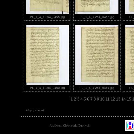
PL_1_4_1-254_0455.jpg
PL_1_4_1-254_0456.jpg
PL
PL_1_4_1-254_0460.jpg
PL_1_4_1-254_0461.jpg
PL
1
2
3
4
5
6
7
8
9
10
11
12
13
14
15
<< poprzedni
Archiwum Główne Akt Dawnych