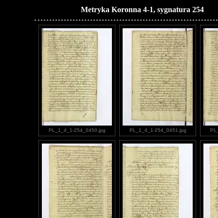
Metryka Koronna 4-1, sygnatura 254
PL_1_4_1-254_0450.jpg
PL_1_4_1-254_0451.jpg
PL