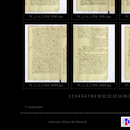
PL_1_4_1-254_0080.jpg
PL_1_4_1-254_0081.jpg
PL
PL_1_4_1-254_0085.jpg
PL_1_4_1-254_0086.jpg
PL
1
2
3
4
5
6
7
8
9
10
11
12
13
14
15
<< poprzedni
Archiwum Główne Akt Dawnych