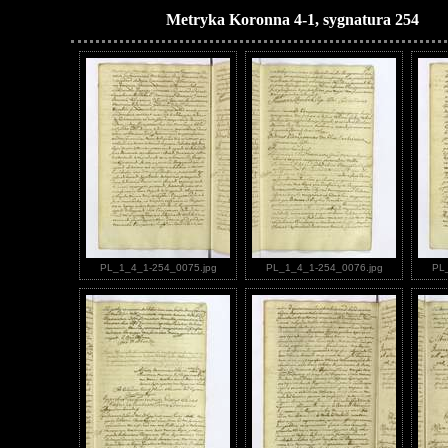
Metryka Koronna 4-1, sygnatura 254
PL_1_4_1-254_0075.jpg
PL_1_4_1-254_0076.jpg
PL