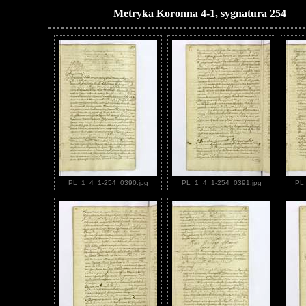
Metryka Koronna 4-1, sygnatura 254
PL_1_4_1-254_0390.jpg
PL_1_4_1-254_0391.jpg
PL