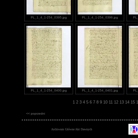
PL_1_4_1-254_0395.jpg
PL_1_4_1-254_0396.jpg
PL
PL_1_4_1-254_0400.jpg
PL_1_4_1-254_0401.jpg
PL
1
2
3
4
5
6
7
8
9
10
11
12
13
14
15
<< poprzedni
Archiwum Główne Akt Dawnych