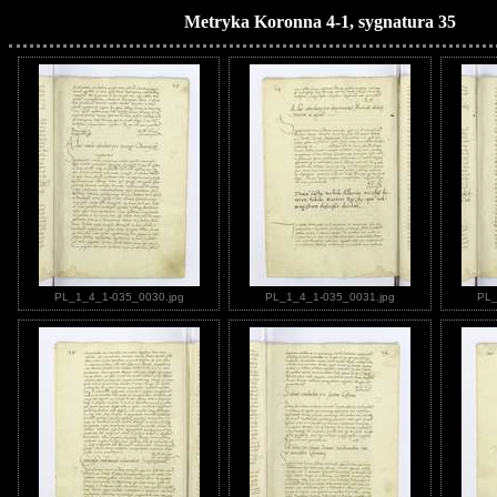
Metryka Koronna 4-1, sygnatura 35
PL_1_4_1-035_0030.jpg
PL_1_4_1-035_0031.jpg
PL_