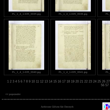
PL_1_4_1-035_0035.jpg
PL_1_4_1-035_0036.jpg
PL_
PL_1_4_1-035_0040.jpg
PL_1_4_1-035_0041.jpg
PL_
1
2
3
4
5
6
7
8
9
10
11
12
13
14
15
16
17
18
19
20
21
22
23
24
25
26
2
56
57
<< poprzedni
Archiwum Główne Akt Dawnych