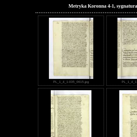
Metryka Koronna 4-1, sygnatura
PL_1_4_1-035_0615.jpg
PL_1_4_1-