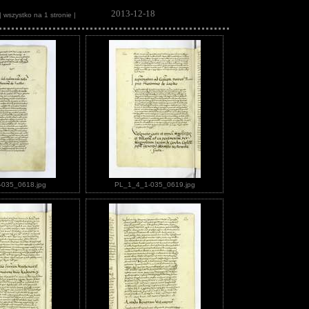
2013-12-18
| wszystko na 1 stronie |
035_0618.jpg
PL_1_4_1-035_0619.jpg