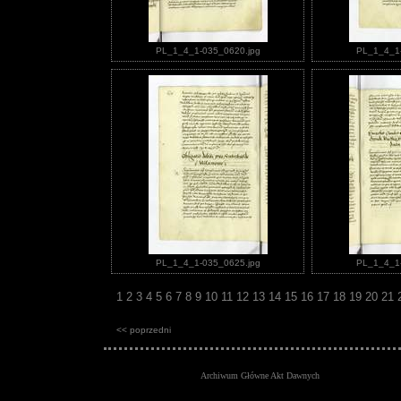
PL_1_4_1-035_0620.jpg
PL_1_4_1-
PL_1_4_1-035_0625.jpg
PL_1_4_1-
1
2
3
4
5
6
7
8
9
10
11
12
13
14
15
16
17
18
19
20
21
<< poprzedni
Archiwum Główne Akt Dawnych