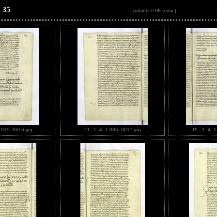
 35
| pobierz PDF tomu |
035_0616.jpg
PL_1_4_1-035_0617.jpg
PL_1_4_1-