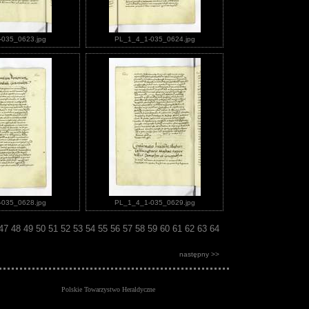
035_0623.jpg
PL_1_4_1-035_0624.jpg
035_0628.jpg
PL_1_4_1-035_0629.jpg
47
48
49
50
51
52
53
54
55
56
57
58
59
60
61
62
63
64
następny >>
Polskie Towarzystwo Heraldyczne