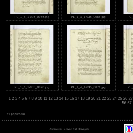
PL_1_4_1-035_0065.jpg
PL_1_4_1-035_0066.jpg
PL_
PL_1_4_1-035_0070.jpg
PL_1_4_1-035_0071.jpg
PL_
1
2
3
4
5
6
7
8
9
10
11
12
13
14
15
16
17
18
19
20
21
22
23
24
25
26
2
56
57
<< poprzedni
Archiwum Główne Akt Dawnych