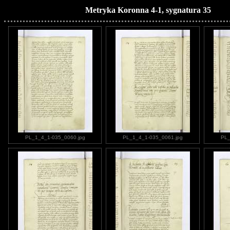
Metryka Koronna 4-1, sygnatura 35
PL_1_4_1-035_0060.jpg
PL_1_4_1-035_0061.jpg
PL_