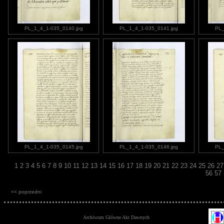
PL_1_4_1-035_0140.jpg
PL_1_4_1-035_0141.jpg
PL_
PL_1_4_1-035_0145.jpg
PL_1_4_1-035_0146.jpg
PL_
1
2
3
4
5
6
7
8
9
10
11
12
13
14
15
16
17
18
19
20
21
22
23
24
25
26
2
56
57
<< poprzedni
Archiwum Główne Akt Dawnych