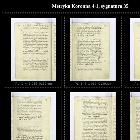
Metryka Koronna 4-1, sygnatura 35
PL_1_4_1-035_0135.jpg
PL_1_4_1-035_0136.jpg
PL_