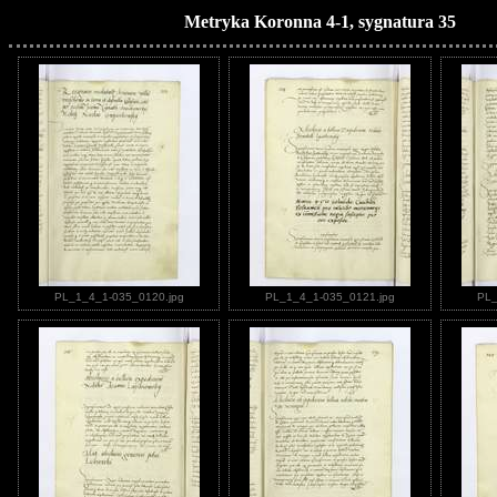
Metryka Koronna 4-1, sygnatura 35
PL_1_4_1-035_0120.jpg
PL_1_4_1-035_0121.jpg
PL_