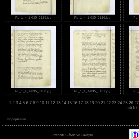
PL_1_4_1-035_0125.jpg
PL_1_4_1-035_0126.jpg
PL_
PL_1_4_1-035_0130.jpg
PL_1_4_1-035_0131.jpg
PL_
1
2
3
4
5
6
7
8
9
10
11
12
13
14
15
16
17
18
19
20
21
22
23
24
25
26
2
56
57
<< poprzedni
Archiwum Główne Akt Dawnych