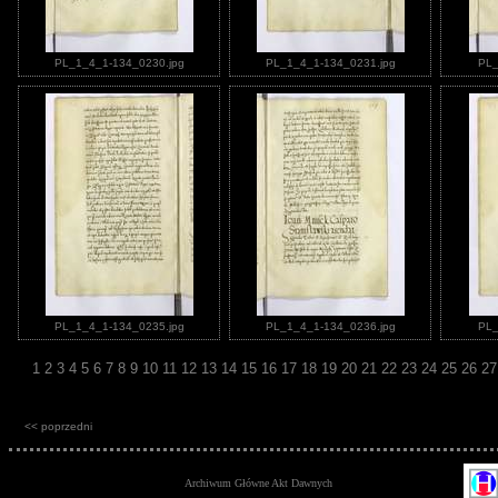
PL_1_4_1-134_0230.jpg
PL_1_4_1-134_0231.jpg
PL_
PL_1_4_1-134_0235.jpg
PL_1_4_1-134_0236.jpg
PL_
1
2
3
4
5
6
7
8
9
10
11
12
13
14
15
16
17
18
19
20
21
22
23
24
25
26
2
<< poprzedni
Archiwum Główne Akt Dawnych