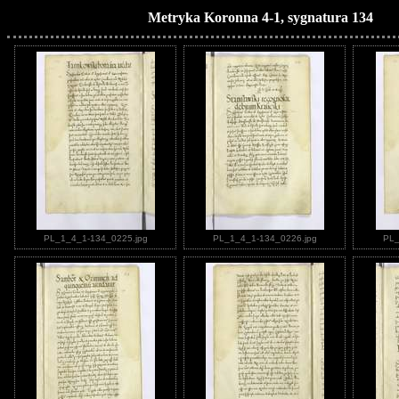
Metryka Koronna 4-1, sygnatura 134
PL_1_4_1-134_0225.jpg
PL_1_4_1-134_0226.jpg
PL_