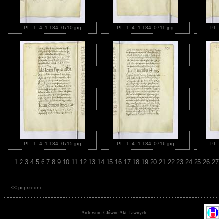
PL_1_4_1-134_0710.jpg
PL_1_4_1-134_0711.jpg
PL_
PL_1_4_1-134_0715.jpg
PL_1_4_1-134_0716.jpg
PL_
1
2
3
4
5
6
7
8
9
10
11
12
13
14
15
16
17
18
19
20
21
22
23
24
25
26
2
<< poprzedni
Archiwum Główne Akt Dawnych