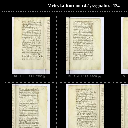
Metryka Koronna 4-1, sygnatura 134
PL_1_4_1-134_0705.jpg
PL_1_4_1-134_0706.jpg
PL_