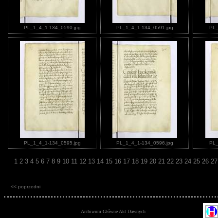
PL_1_4_1-134_0590.jpg
PL_1_4_1-134_0591.jpg
PL_
PL_1_4_1-134_0595.jpg
PL_1_4_1-134_0596.jpg
PL_
1
2
3
4
5
6
7
8
9
10
11
12
13
14
15
16
17
18
19
20
21
22
23
24
25
26
2
<< poprzedni
Archiwum Główne Akt Dawnych