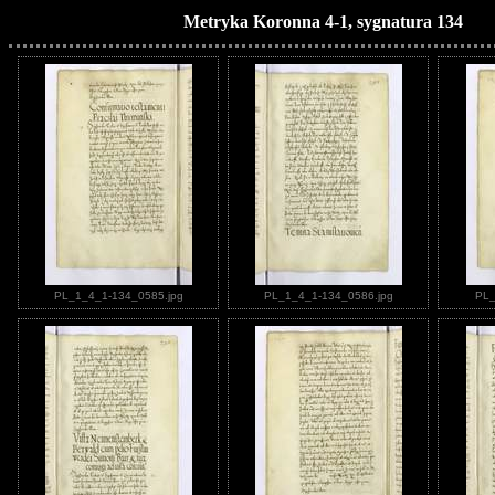
Metryka Koronna 4-1, sygnatura 134
PL_1_4_1-134_0585.jpg
PL_1_4_1-134_0586.jpg
PL_