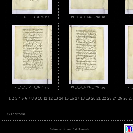
PL_1_4_1-134_0260.jpg
PL_1_4_1-134_0261.jpg
PL_
PL_1_4_1-134_0265.jpg
PL_1_4_1-134_0266.jpg
PL_
1
2
3
4
5
6
7
8
9
10
11
12
13
14
15
16
17
18
19
20
21
22
23
24
25
26
2
<< poprzedni
Archiwum Główne Akt Dawnych