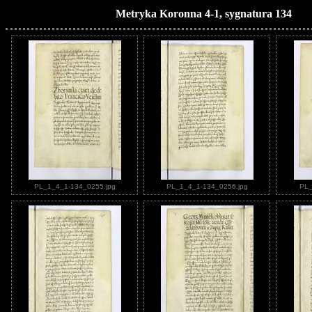
Metryka Koronna 4-1, sygnatura 134
PL_1_4_1-134_0255.jpg
PL_1_4_1-134_0256.jpg
PL_