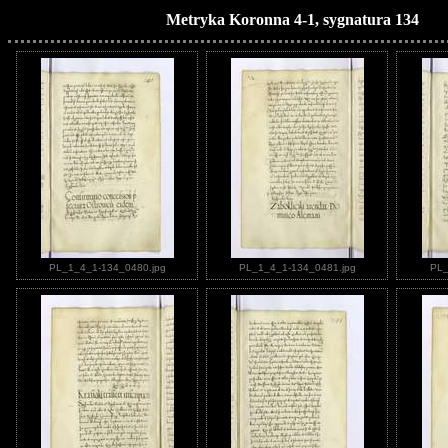
Metryka Koronna 4-1, sygnatura 134
PL_1_4_1-134_0480.jpg
PL_1_4_1-134_0481.jpg
PL_