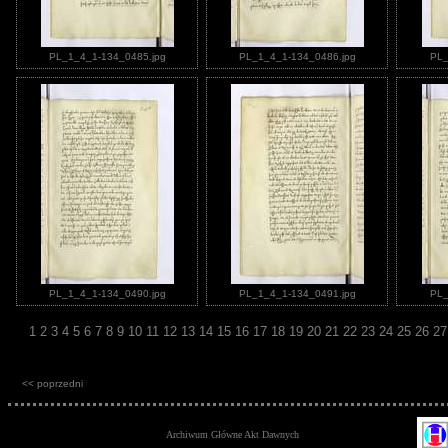
PL_1_4_1-134_0485.jpg
PL_1_4_1-134_0486.jpg
PL_
PL_1_4_1-134_0490.jpg
PL_1_4_1-134_0491.jpg
PL_
1
2
3
4
5
6
7
8
9
10
11
12
13
14
15
16
17
18
19
20
21
22
23
24
25
26
2
<< poprzedni
Archiwum Główne Akt Dawnych