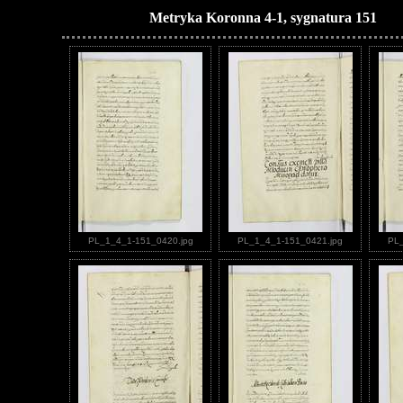
Metryka Koronna 4-1, sygnatura 151
PL_1_4_1-151_0420.jpg
PL_1_4_1-151_0421.jpg
PL_