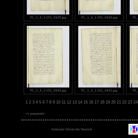
PL_1_4_1-151_0425.jpg
PL_1_4_1-151_0426.jpg
PL_
PL_1_4_1-151_0430.jpg
PL_1_4_1-151_0431.jpg
PL_
1
2
3
4
5
6
7
8
9
10
11
12
13
14
15
16
17
18
19
20
21
22
23
2
<< poprzedni
Archiwum Główne Akt Dawnych