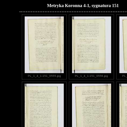
Metryka Koronna 4-1, sygnatura 151
PL_1_4_1-151_0555.jpg
PL_1_4_1-151_0556.jpg
PL_