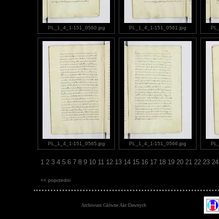
PL_1_4_1-151_0560.jpg
PL_1_4_1-151_0561.jpg
PL_
PL_1_4_1-151_0565.jpg
PL_1_4_1-151_0566.jpg
PL_
1
2
3
4
5
6
7
8
9
10
11
12
13
14
15
16
17
18
19
20
21
22
23
2
<< poprzedni
Archiwum Główne Akt Dawnych