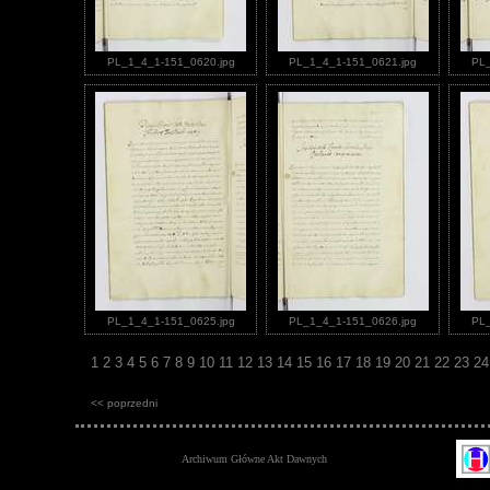
PL_1_4_1-151_0620.jpg
PL_1_4_1-151_0621.jpg
PL_
PL_1_4_1-151_0625.jpg
PL_1_4_1-151_0626.jpg
PL_
1
2
3
4
5
6
7
8
9
10
11
12
13
14
15
16
17
18
19
20
21
22
23
2
<< poprzedni
Archiwum Główne Akt Dawnych