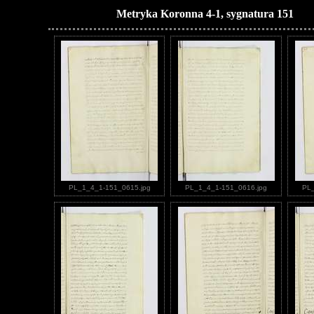
Metryka Koronna 4-1, sygnatura 151
PL_1_4_1-151_0615.jpg
PL_1_4_1-151_0616.jpg
PL_