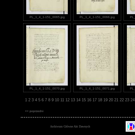
PL_1_4_1-151_0065.jpg
PL_1_4_1-151_0066.jpg
PL_
PL_1_4_1-151_0070.jpg
PL_1_4_1-151_0071.jpg
PL_
1
2
3
4
5
6
7
8
9
10
11
12
13
14
15
16
17
18
19
20
21
22
23
2
<< poprzedni
Archiwum Główne Akt Dawnych