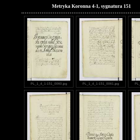
Metryka Koronna 4-1, sygnatura 151
PL_1_4_1-151_0060.jpg
PL_1_4_1-151_0061.jpg
PL_