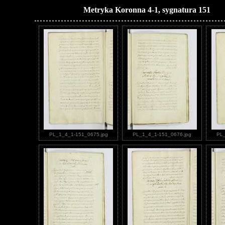
Metryka Koronna 4-1, sygnatura 151
PL_1_4_1-151_0675.jpg
PL_1_4_1-151_0676.jpg
PL_