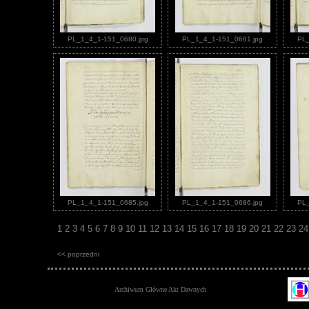
PL_1_4_1-151_0680.jpg
PL_1_4_1-151_0681.jpg
PL_
PL_1_4_1-151_0685.jpg
PL_1_4_1-151_0686.jpg
PL_
1
2
3
4
5
6
7
8
9
10
11
12
13
14
15
16
17
18
19
20
21
22
23
2
<< poprzedni
Archiwum Główne Akt Dawnych